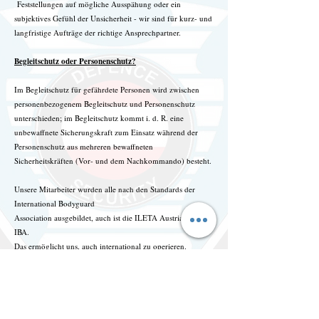
Feststellungen auf mögliche Ausspähung oder ein
subjektives Gefühl der Unsicherheit - wir sind für kurz- und
langfristige Aufträge der richtige Ansprechpartner.
Begleitschutz oder Personenschutz?
Im Begleitschutz für gefährdete Personen wird zwischen
personenbezogenem Begleitschutz und Personenschutz
unterschieden; im Begleitschutz kommt i. d. R. eine
unbewaffnete Sicherungskraft zum Einsatz während der
Personenschutz aus mehreren bewaffneten
Sicherheitskräften (Vor- und dem Nachkommando) besteht.
Unsere Mitarbeiter wurden alle nach den Standards der
International Bodyguard
Association ausgebildet, auch ist die ILETA Austria Teil der
IBA.
Das ermöglicht uns, auch international zu operieren.
Für weitere Informationen und Anfragen, kontaktieren Sie
uns gerne jederzeit schriftlich per Mail oder telefonisch.